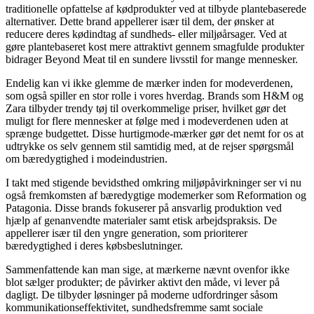
traditionelle opfattelse af kødprodukter ved at tilbyde plantebaserede
alternativer. Dette brand appellerer især til dem, der ønsker at
reducere deres kødindtag af sundheds- eller miljøårsager. Ved at
gøre plantebaseret kost mere attraktivt gennem smagfulde produkter
bidrager Beyond Meat til en sundere livsstil for mange mennesker.
Endelig kan vi ikke glemme de mærker inden for modeverdenen,
som også spiller en stor rolle i vores hverdag. Brands som H&M og
Zara tilbyder trendy tøj til overkommelige priser, hvilket gør det
muligt for flere mennesker at følge med i modeverdenen uden at
sprænge budgettet. Disse hurtigmode-mærker gør det nemt for os at
udtrykke os selv gennem stil samtidig med, at de rejser spørgsmål
om bæredygtighed i modeindustrien.
I takt med stigende bevidsthed omkring miljøpåvirkninger ser vi nu
også fremkomsten af bæredygtige modemerker som Reformation og
Patagonia. Disse brands fokuserer på ansvarlig produktion ved
hjælp af genanvendte materialer samt etisk arbejdspraksis. De
appellerer især til den yngre generation, som prioriterer
bæredygtighed i deres købsbeslutninger.
Sammenfattende kan man sige, at mærkerne nævnt ovenfor ikke
blot sælger produkter; de påvirker aktivt den måde, vi lever på
dagligt. De tilbyder løsninger på moderne udfordringer såsom
kommunikationseffektivitet, sundhedsfremme samt sociale