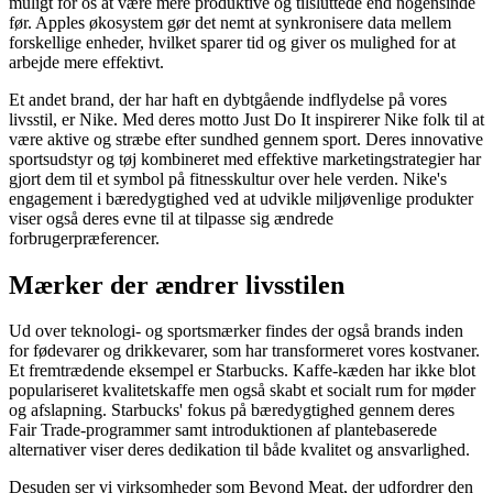
muligt for os at være mere produktive og tilsluttede end nogensinde
før. Apples økosystem gør det nemt at synkronisere data mellem
forskellige enheder, hvilket sparer tid og giver os mulighed for at
arbejde mere effektivt.
Et andet brand, der har haft en dybtgående indflydelse på vores
livsstil, er Nike. Med deres motto Just Do It inspirerer Nike folk til at
være aktive og stræbe efter sundhed gennem sport. Deres innovative
sportsudstyr og tøj kombineret med effektive marketingstrategier har
gjort dem til et symbol på fitnesskultur over hele verden. Nike's
engagement i bæredygtighed ved at udvikle miljøvenlige produkter
viser også deres evne til at tilpasse sig ændrede
forbrugerpræferencer.
Mærker der ændrer livsstilen
Ud over teknologi- og sportsmærker findes der også brands inden
for fødevarer og drikkevarer, som har transformeret vores kostvaner.
Et fremtrædende eksempel er Starbucks. Kaffe-kæden har ikke blot
populariseret kvalitetskaffe men også skabt et socialt rum for møder
og afslapning. Starbucks' fokus på bæredygtighed gennem deres
Fair Trade-programmer samt introduktionen af plantebaserede
alternativer viser deres dedikation til både kvalitet og ansvarlighed.
Desuden ser vi virksomheder som Beyond Meat, der udfordrer den