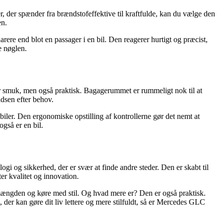
 der spænder fra brændstofeffektive til kraftfulde, kan du vælge den
en.
rere end blot en passager i en bil. Den reagerer hurtigt og præcist,
e nøglen.
er smuk, men også praktisk. Bagagerummet er rummeligt nok til at
adsen efter behov.
e biler. Den ergonomiske opstilling af kontrollerne gør det nemt at
også er en bil.
gi og sikkerhed, der er svær at finde andre steder. Den er skabt til
er kvalitet og innovation.
 mængden og køre med stil. Og hvad mere er? Den er også praktisk.
, der kan gøre dit liv lettere og mere stilfuldt, så er Mercedes GLC