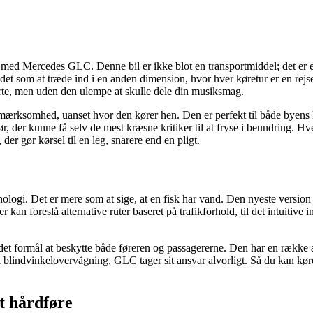
med Mercedes GLC. Denne bil er ikke blot en transportmiddel; det er e
å det som at træde ind i en anden dimension, hvor hver køretur er en rejs
erte, men uden den ulempe at skulle dele din musiksmag.
mærksomhed, uanset hvor den kører hen. Den er perfekt til både byens he
ør, der kunne få selv de mest kræsne kritiker til at fryse i beundring. H
r gør kørsel til en leg, snarere end en pligt.
ologi. Det er mere som at sige, at en fisk har vand. Den nyeste version
r kan foreslå alternative ruter baseret på trafikforhold, til det intuiti
 formål at beskytte både føreren og passagererne. Den har en række a
 blindvinkelovervågning, GLC tager sit ansvar alvorligt. Så du kan køre
t hårdføre