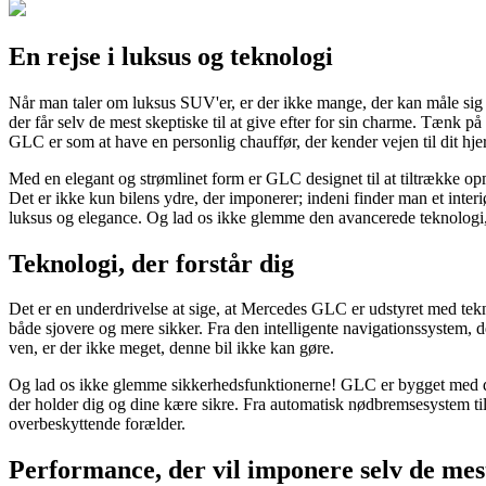
En rejse i luksus og teknologi
Når man taler om luksus SUV'er, er der ikke mange, der kan måle sig 
der får selv de mest skeptiske til at give efter for sin charme. Tænk p
GLC er som at have en personlig chauffør, der kender vejen til dit hj
Med en elegant og strømlinet form er GLC designet til at tiltrække op
Det er ikke kun bilens ydre, der imponerer; indeni finder man et interi
luksus og elegance. Og lad os ikke glemme den avancerede teknologi, de
Teknologi, der forstår dig
Det er en underdrivelse at sige, at Mercedes GLC er udstyret med tekn
både sjovere og mere sikker. Fra den intelligente navigationssystem, de
ven, er der ikke meget, denne bil ikke kan gøre.
Og lad os ikke glemme sikkerhedsfunktionerne! GLC er bygget med det
der holder dig og dine kære sikre. Fra automatisk nødbremsesystem til
overbeskyttende forælder.
Performance, der vil imponere selv de mes