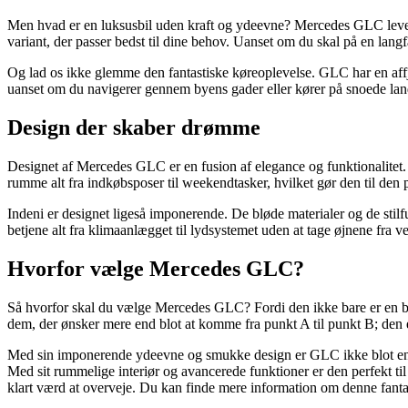
Men hvad er en luksusbil uden kraft og ydeevne? Mercedes GLC leverer
variant, der passer bedst til dine behov. Uanset om du skal på en langf
Og lad os ikke glemme den fantastiske køreoplevelse. GLC har en affjed
uanset om du navigerer gennem byens gader eller kører på snoede landevej
Design der skaber drømme
Designet af Mercedes GLC er en fusion af elegance og funktionalitet.
rumme alt fra indkøbsposer til weekendtasker, hvilket gør den til den 
Indeni er designet ligeså imponerende. De bløde materialer og de stilful
betjene alt fra klimaanlægget til lydsystemet uden at tage øjnene fra ve
Hvorfor vælge Mercedes GLC?
Så hvorfor skal du vælge Mercedes GLC? Fordi den ikke bare er en bil; 
dem, der ønsker mere end blot at komme fra punkt A til punkt B; den er
Med sin imponerende ydeevne og smukke design er GLC ikke blot en bil
Med sit rummelige interiør og avancerede funktioner er den perfekt til 
klart værd at overveje. Du kan finde mere information om denne fanta