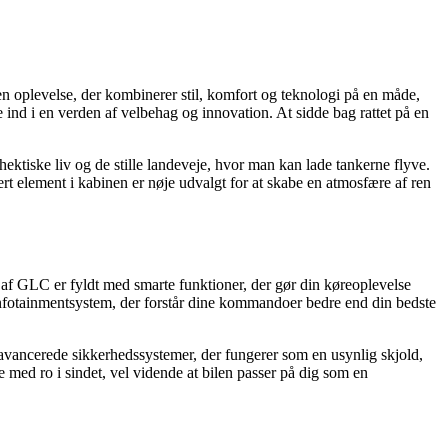
n oplevelse, der kombinerer stil, komfort og teknologi på en måde,
e ind i en verden af velbehag og innovation. At sidde bag rattet på en
ktiske liv og de stille landeveje, hvor man kan lade tankerne flyve.
vert element i kabinen er nøje udvalgt for at skabe en atmosfære af ren
 af GLC er fyldt med smarte funktioner, der gør din køreoplevelse
ve infotainmentsystem, der forstår dine kommandoer bedre end din bedste
vancerede sikkerhedssystemer, der fungerer som en usynlig skjold,
 med ro i sindet, vel vidende at bilen passer på dig som en