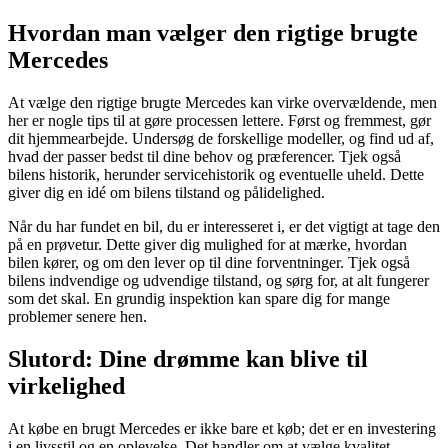
Hvordan man vælger den rigtige brugte
Mercedes
At vælge den rigtige brugte Mercedes kan virke overvældende, men
her er nogle tips til at gøre processen lettere. Først og fremmest, gør
dit hjemmearbejde. Undersøg de forskellige modeller, og find ud af,
hvad der passer bedst til dine behov og præferencer. Tjek også
bilens historik, herunder servicehistorik og eventuelle uheld. Dette
giver dig en idé om bilens tilstand og pålidelighed.
Når du har fundet en bil, du er interesseret i, er det vigtigt at tage den
på en prøvetur. Dette giver dig mulighed for at mærke, hvordan
bilen kører, og om den lever op til dine forventninger. Tjek også
bilens indvendige og udvendige tilstand, og sørg for, at alt fungerer
som det skal. En grundig inspektion kan spare dig for mange
problemer senere hen.
Slutord: Dine drømme kan blive til
virkelighed
At købe en brugt Mercedes er ikke bare et køb; det er en investering
i en livsstil og en oplevelse. Det handler om at vælge kvalitet,