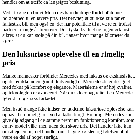
handler om at træffe en langsigtet beslutning.
Ved at købe en brugt Mercedes kan du drage fordel af denne
holdbarhed til en lavere pris. Det betyder, at du ikke kun får en
fantastisk bil, men også en, der har potentiale til at være en trofast
partner i mange år fremover. Den tyske kvalitet og ingeniørkunst
sikrer, at du kan stole på din bil, uanset hvor mange kilometer du
kører.
Den luksuriøse oplevelse til en rimelig
pris
Mange mennesker forbinder Mercedes med luksus og eksklusivitet,
og det er ikke uden grund. Indvendigt er Mercedes-biler designet
med fokus på komfort og elegance. Materialerne er af høj kvalitet,
og teknologien er avanceret. Når du sidder bag rattet i en Mercedes,
føler du dig straks forkælet.
Men hvad mange ikke indser, er, at denne luksuriøse oplevelse kan
opnås til en rimelig pris ved at købe brugt. En brugt Mercedes kan
give dig adgang til de samme premium-funktioner og komfort, som
en ny model ville, men uden den skøre pris. Det handler ikke kun
om at eje en bil; det handler om at nyde kørslen og følelsen af at
være en del af noget særligt.