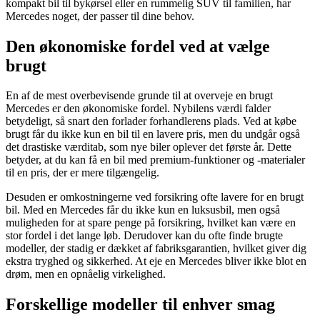
kompakt bil til bykørsel eller en rummelig SUV til familien, har
Mercedes noget, der passer til dine behov.
Den økonomiske fordel ved at vælge
brugt
En af de mest overbevisende grunde til at overveje en brugt
Mercedes er den økonomiske fordel. Nybilens værdi falder
betydeligt, så snart den forlader forhandlerens plads. Ved at købe
brugt får du ikke kun en bil til en lavere pris, men du undgår også
det drastiske værditab, som nye biler oplever det første år. Dette
betyder, at du kan få en bil med premium-funktioner og -materialer
til en pris, der er mere tilgængelig.
Desuden er omkostningerne ved forsikring ofte lavere for en brugt
bil. Med en Mercedes får du ikke kun en luksusbil, men også
muligheden for at spare penge på forsikring, hvilket kan være en
stor fordel i det lange løb. Derudover kan du ofte finde brugte
modeller, der stadig er dækket af fabriksgarantien, hvilket giver dig
ekstra tryghed og sikkerhed. At eje en Mercedes bliver ikke blot en
drøm, men en opnåelig virkelighed.
Forskellige modeller til enhver smag