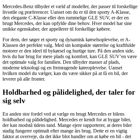
Mercedes-Benz tilbyder et væld af modeller, der passer til forskellige
livsstile og præferencer. Uanset om du er til den sporty A-Klasse,
den elegante C-Klasse eller den rummelige GLE SUV, er der en
brugt Mercedes, der kan opfylde dine behov. Hver model har sine
unikke egenskaber, der appellerer til forskellige købere.
For dem, der søger et sporty og dynamisk kørselsoplevelse, er A-
Klassen det perfekte valg. Med sin kompakte størrelse og kraftfulde
motorer er den ideel til bykørsel og hurtige ture. På den anden side,
hvis du har brug for mere plads og komfort, kan GLE SUV’en være
det optimale valg for familien. Den tilbyder masser af plads,
moderne teknologi og en fremragende køreoplevelse. Uanset
hvilken model du vælger, kan du være sikker på at få en bil, der
leverer på alle fronter.
Holdbarhed og pålidelighed, der taler for
sig selv
En anden stor fordel ved at vælge en brugt Mercedes er bilens
holdbarhed og pålidelighed. Mercedes er kendt for at bygge biler,
der kan modstå tidens tand. Mange ejere rapporterer, at deres biler
stadig fungerer optimalt efter mange års brug. Dette er en vigtig
faktor at overveje, da det ikke blot handler om at købe en bil - det