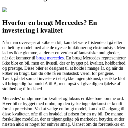
Hvorfor en brugt Mercedes? En
investering i kvalitet
Når man overvejer at købe en bil, kan det være fristende at gå efter
en helt ny model med alle de nyeste funktioner og ekstraudstyr. Men
lad os ikke glemme, at der er en verden af fantastiske muligheder,
når det kommer til
brugt mercedes
. En brugt Mercedes repræsenterer
ikke blot en bil, men en livsstil, der er bygget på kvalitet, holdbarhed
og prestige. Disse biler er designet til at holde i mange år, og når du
køber en brugt, kan du ofte få en fantastisk værdi for pengene.
Tænk på det som at investere i et stykke ingeniørkunst, der ikke blot
vil bringe dig fra punkt A til B, men også vil give dig en følelse af
stolthed og tilfredshed.
Mercedes’ omdømme for kvalitet og luksus er ikke bare tomme ord.
Hver bil er bygget med omhu, og den tyske ingeniørkunst er kendt
for sin præcision. Ved at vælge en brugt model, kan du få adgang til
disse kvaliteter, ofte til en brøkdel af prisen for en ny bil. De mange
forskellige modeller, der er tilgængelige på markedet, betyder, at der
næsten altid er noget for enhver smag. Uanset om du foretrækker en